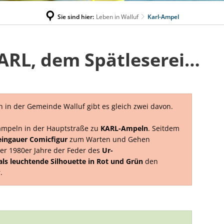
Sie sind hier:
Leben in Walluf
Karl-Ampel
„Stop-and-go“ mit KARL, dem Spätlesereiter
 in der Gemeinde Walluf gibt es gleich zwei davon.
ampeln in der Hauptstraße zu
KARL-Ampeln
. Seitdem
ingauer Comicfigur
zum Warten und Gehen
der 1980er Jahre der Feder des
Ur-
als leuchtende Silhouette in Rot und Grün
den
r.