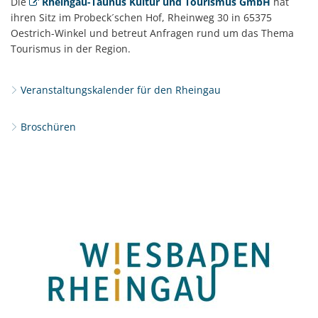
Kultur
Die
Rheingau-Taunus Kultur und Tourismus GmbH
hat
ihren Sitz im Probeck´schen Hof, Rheinweg 30 in 65375
und
Oestrich-Winkel und betreut Anfragen rund um das Thema
Tourismus
Tourismus in der Region.
GmbH
Veranstaltungskalender für den Rheingau
Broschüren