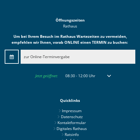
Öffnungszeiten
Rathaus
Um bei Ihrem Besuch im Rathaus Wartezeiten zu vermeiden,
empfehlen wir Ihnen, vorab ONLINE einen TERMIN zu buchen:
zur Online-Terminvergabe
Klicken, um weitere Öffnungs- oder Schließzeiten auszublenden
Jetzt geöffnet:
08:30
-
12:00
Uhr
Von 08:30 bis 12:00 
Quicklinks
Impressum
Datenschutz
Kontaktformular
Digitales Rathaus
Ratsinfo