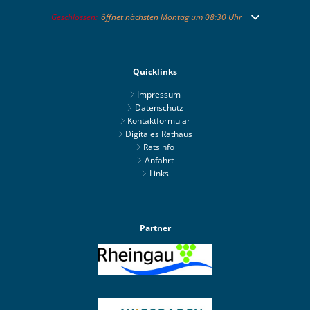
Klicken, um weitere Öffnungs- oder Schließzeiten auszublenden
Geschlossen:
öffnet nächsten Montag um 08:30 Uhr
Quicklinks
Impressum
Datenschutz
Kontaktformular
Digitales Rathaus
Ratsinfo
Anfahrt
Links
Partner