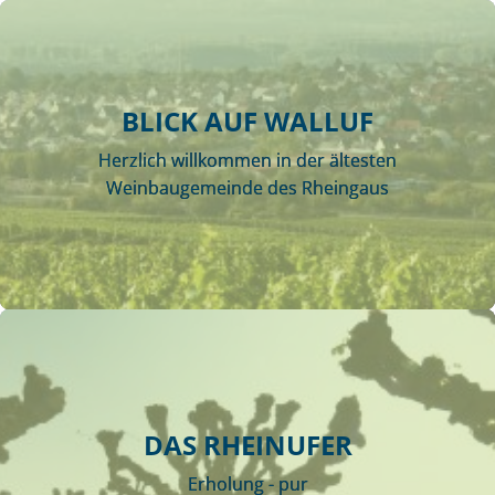
BLICK AUF WALLUF
Herzlich willkommen in der ältesten
Weinbaugemeinde des Rheingaus
DAS RHEINUFER
Erholung - pur