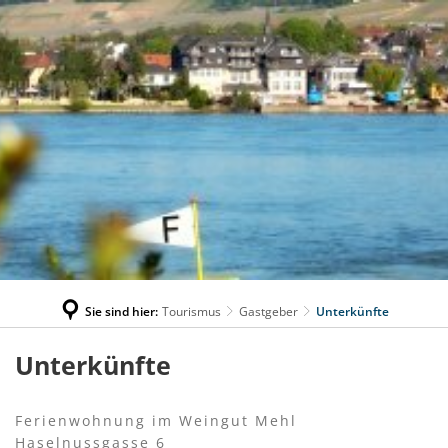
Sie sind hier:
Tourismus
Gastgeber
Unterkünfte
Unterkünfte
Unterkünfte
Ferienwohnung im Weingut Mehl
Haselnussgasse 6