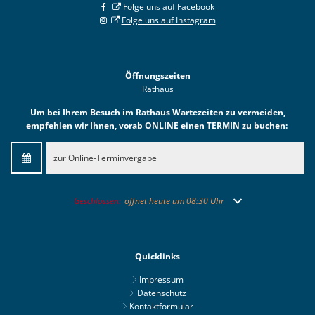
Folge uns auf Facebook
Folge uns auf Instagram
Öffnungszeiten
Rathaus
Um bei Ihrem Besuch im Rathaus Wartezeiten zu vermeiden,
empfehlen wir Ihnen, vorab ONLINE einen TERMIN zu buchen:
zur Online-Terminvergabe
Klicken, um weitere Öffnungs- oder Schließzeiten auszublend
Geschlossen:
öffnet heute um 08:30 Uhr
Quicklinks
Impressum
Datenschutz
Kontaktformular