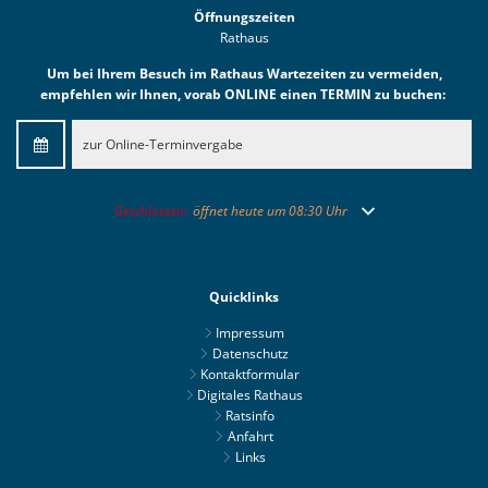
Öffnungszeiten
Rathaus
Um bei Ihrem Besuch im Rathaus Wartezeiten zu vermeiden,
empfehlen wir Ihnen, vorab ONLINE einen TERMIN zu buchen:
zur Online-Terminvergabe
Klicken, um weitere Öffnungs- oder Schließzeiten auszublend
Geschlossen:
öffnet heute um 08:30 Uhr
Quicklinks
Impressum
Datenschutz
Kontaktformular
Digitales Rathaus
Ratsinfo
Anfahrt
Links