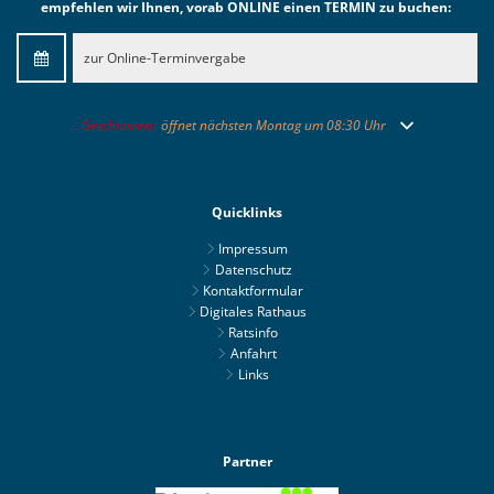
empfehlen wir Ihnen, vorab ONLINE einen TERMIN zu buchen:
zur Online-Terminvergabe
Klicken, um weitere Öffnungs- oder Schließzeiten auszublenden
Geschlossen:
öffnet nächsten Montag um 08:30 Uhr
Quicklinks
Impressum
Datenschutz
Kontaktformular
Digitales Rathaus
Ratsinfo
Anfahrt
Links
Partner