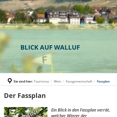
BLICK AUF WALLUF
Sie sind hier:
Tourismus
Wein
Fassgemeinschaft
Fassplan
Fassplan
Der Fassplan
Ein Blick in den Fassplan verrät,
welcher Winzer der