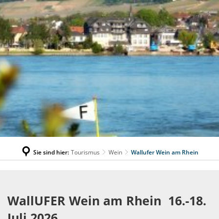
Sie sind hier:
Tourismus
Wein
Wallufer Wein am Rhein
Wallufer
Wein
WallUFER Wein am Rhein 16.-18.
am
Juli 2026