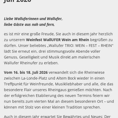
Rhein
Liebe Walluferinnen und Wallufer,
liebe Gäste aus nah und fern,
es ist mir eine große Freude, Sie auch in diesem Jahr herzlich
zu unserem
Weinfest WallUFER Wein am Rhein
begrüßen zu
dürfen. Unser beliebtes „Wallufer TRIO: WEIN – FEST – RHEIN“
lädt Sie erneut ein, drei stimmungsvolle Abende voller
Genuss, Geselligkeit und Musik direkt am malerischen
Wallufer Rheinufer zu erleben.
Vom 16. bis 18. Juli 2026
verwandelt sich die Rheinwiese
zwischen La-Londe-Platz und Altem Bock wieder in einen
Treffpunkt für Weinfreunde, Musikliebhaber und alle, die das
besondere Flair unseres Rheingaus genießen möchten. Nach
der erfolgreichen Etablierung des neuen Termins feiern wir
nun bereits zum vierten Mal an diesem besonderen Ort – und
können mit Stolz von einer kleinen Tradition sprechen.
Auch in diesem Jahr erwartet Sie Bewährtes und Neues: Der