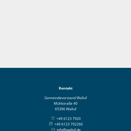
Kontakt
Gemeindevorstand Walluf
Mühlstraße 40
65396 Walluf
+49 6123 7920
+49 6123 792260
info@walluf.de