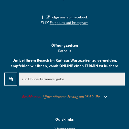
Folge uns auf Facebook
Folge uns auf Instagram
Öffnungszeiten
Rathaus
Um bei Ihrem Besuch im Rathaus Wartezeiten zu vermeiden,
empfehlen wir Ihnen, vorab ONLINE einen TERMIN zu buchen:
zur Online-Terminvergabe
Klicken, um weitere Öffnungs- oder Schließzeiten auszublenden
Geschlossen:
öffnet nächsten Freitag um 08:30 Uhr
Quicklinks
Impressum