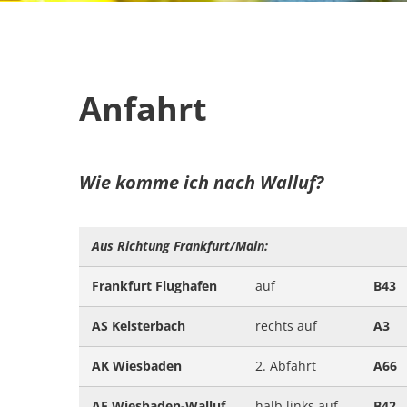
Anfahrt
Anfahrt
Wie komme ich nach Walluf?
Aus Richtung Frankfurt/Main:
Frankfurt Flughafen
auf
B43
AS Kelsterbach
rechts auf
A3
AK Wiesbaden
2. Abfahrt
A66
AE Wiesbaden-Walluf
halb links auf
B42