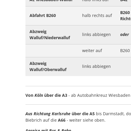
B260
Abfahrt B260
halb rechts auf
Richt
Abzweig
links abbiegen
oder
Walluf/Niederwalluf
weiter auf
B260
Abzweig
links abbiegen
Walluf/Oberwalluf
Von
Köln
über die A3
- ab Autobahnkreuz Wiesbaden 
Aus Richtung Karlsruhe
über die A5
bis Darmstadt, do
Biebrich auf die
A66
- weiter siehe oben.
Anreise mit Bus & Bahn