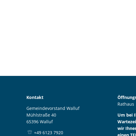
Kontakt
Öffnungs
Rathaus
Gemeindevorstand Walluf
Mühlstraße 40
Um bei 
65396 Walluf
Wartezei
wir Ihne
+49 6123 7920
einen TE