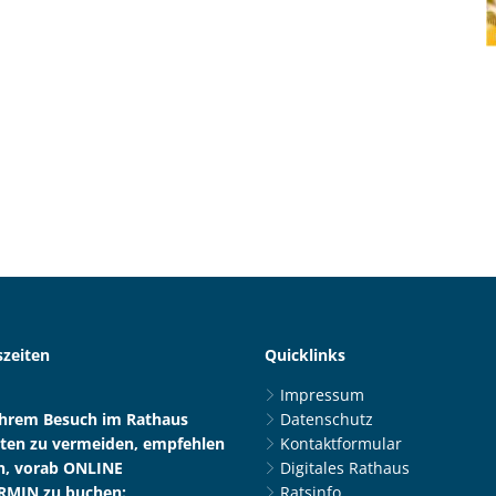
zeiten
Quicklinks
Impressum
Ihrem Besuch im Rathaus
Datenschutz
ten zu vermeiden, empfehlen
Kontaktformular
n, vorab ONLINE
Digitales Rathaus
RMIN zu buchen:
Ratsinfo