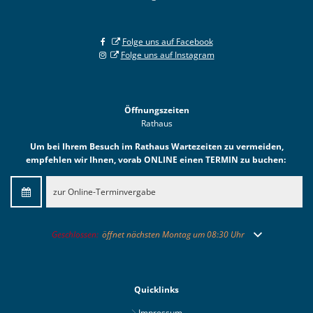
Folge uns auf Facebook
Folge uns auf Instagram
Öffnungszeiten
Rathaus
Um bei Ihrem Besuch im Rathaus Wartezeiten zu vermeiden,
empfehlen wir Ihnen, vorab ONLINE einen TERMIN zu buchen:
zur Online-Terminvergabe
Klicken, um weitere Öffnungs- oder Schließzeiten auszublenden
Geschlossen:
öffnet nächsten Montag um 08:30 Uhr
Quicklinks
Impressum