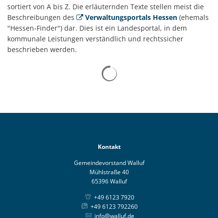
A-
sortiert von A bis Z. Die erläuternden Texte stellen meist die
Z
Beschreibungen des
Verwaltungsportals Hessen
(ehemals
"Hessen-Finder") dar. Dies ist ein Landesportal, in dem
kommunale Leistungen verständlich und rechtssicher
beschrieben werden.
Suchergebnisse werden gelad
Kontakt
Gemeindevorstand Walluf
Mühlstraße 40
65396 Walluf
+49 6123 7920
+49 6123 792260
info@walluf.de