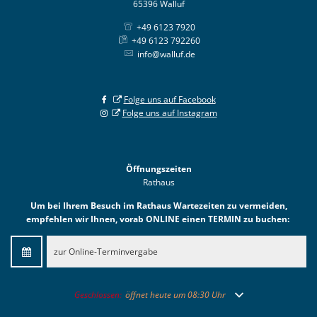
65396 Walluf
+49 6123 7920
+49 6123 792260
info@walluf.de
Folge uns auf Facebook
Folge uns auf Instagram
Öffnungszeiten
Rathaus
Um bei Ihrem Besuch im Rathaus Wartezeiten zu vermeiden,
empfehlen wir Ihnen, vorab ONLINE einen TERMIN zu buchen:
zur Online-Terminvergabe
Klicken, um weitere Öffnungs- oder Schließzeiten auszublend
Geschlossen:
öffnet heute um 08:30 Uhr