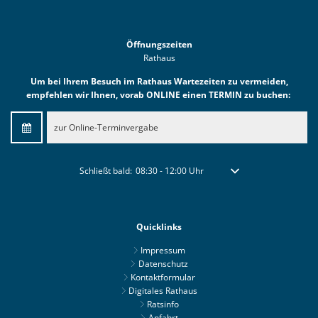
Öffnungszeiten
Rathaus
Um bei Ihrem Besuch im Rathaus Wartezeiten zu vermeiden,
empfehlen wir Ihnen, vorab ONLINE einen TERMIN zu buchen:
zur Online-Terminvergabe
Klicken, um weitere Öffnungs- oder Schließzeiten auszublen
Schließt bald:
08:30
-
12:00
Uhr
Von 08:30 bis 12:00 Uhr
Quicklinks
Impressum
Datenschutz
Kontaktformular
Digitales Rathaus
Ratsinfo
Anfahrt