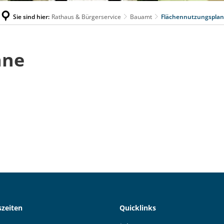
Sie sind hier:
Rathaus & Bürgerservice
Bauamt
Flächennutzungsplan
äne
zeiten
Quicklinks