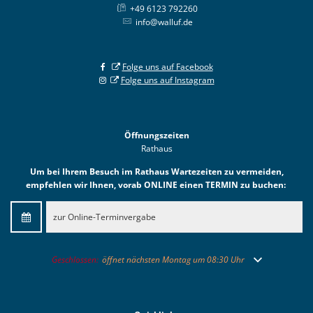
+49 6123 792260
info@walluf.de
Folge uns auf Facebook
Folge uns auf Instagram
Öffnungszeiten
Rathaus
Um bei Ihrem Besuch im Rathaus Wartezeiten zu vermeiden,
empfehlen wir Ihnen, vorab ONLINE einen TERMIN zu buchen:
zur Online-Terminvergabe
Klicken, um weitere Öffnungs- oder Schließzeiten auszublenden
Geschlossen:
öffnet nächsten Montag um 08:30 Uhr