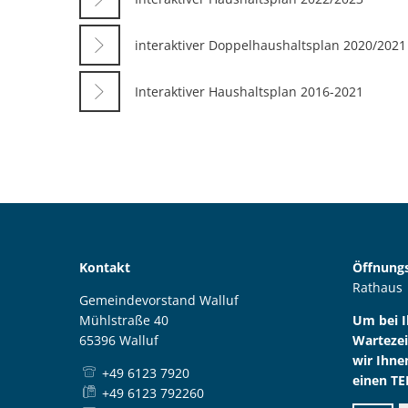
interaktiver Doppelhaushaltsplan 2020/2021
Interaktiver Haushaltsplan 2016-2021
Kontakt
Öffnungs
Rathaus
Gemeindevorstand Walluf
Mühlstraße 40
Um bei 
65396 Walluf
Wartezei
wir Ihne
+49 6123 7920
einen TE
+49 6123 792260