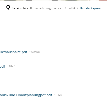
Sie sind hier:
Rathaus & Bürgerservice
Politik
Haushaltspläne
dukthaushalte.pdf
~ 559 KB
.pdf
~ 8 MB
rgebnis- und Finanzplanungpdf.pdf
~ 1 MB