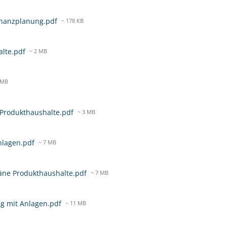
 Finanzplanung.pdf
~ 178 KB
alte.pdf
~ 2 MB
 MB
r Produkthaushalte.pdf
~ 3 MB
nlagen.pdf
~ 7 MB
läne Produkthaushalte.pdf
~ 7 MB
ng mit Anlagen.pdf
~ 11 MB