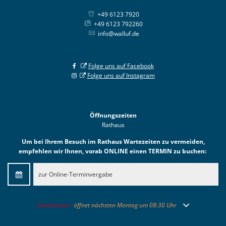
+49 6123 7920
+49 6123 792260
info@walluf.de
Folge uns auf Facebook
Folge uns auf Instagram
Öffnungszeiten
Rathaus
Um bei Ihrem Besuch im Rathaus Wartezeiten zu vermeiden,
empfehlen wir Ihnen, vorab ONLINE einen TERMIN zu buchen:
zur Online-Terminvergabe
Klicken, um weitere Öffnungs- oder Schließzeiten auszublenden
Geschlossen:
öffnet nächsten Montag um 08:30 Uhr