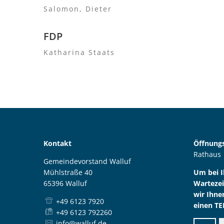
Salomon, Dieter
FDP
Katharina Staats
Kontakt
Öffnungs
Rathaus
Gemeindevorstand Walluf
Mühlstraße 40
Um bei 
65396 Walluf
Wartezei
wir Ihne
+49 6123 7920
einen TE
+49 6123 792260
info@walluf.de