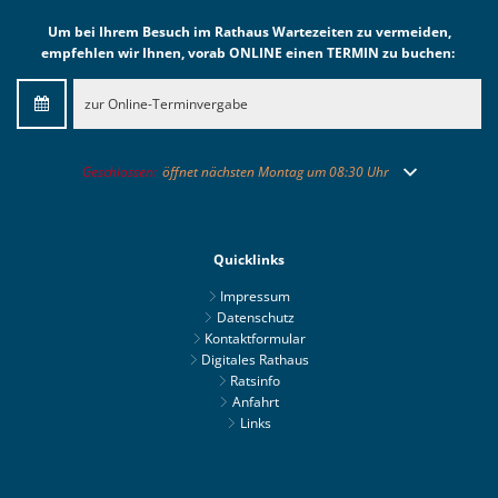
Um bei Ihrem Besuch im Rathaus Wartezeiten zu vermeiden,
empfehlen wir Ihnen, vorab ONLINE einen TERMIN zu buchen:
zur Online-Terminvergabe
Klicken, um weitere Öffnungs- oder Schließzeiten auszublenden
Geschlossen:
öffnet nächsten Montag um 08:30 Uhr
Quicklinks
Impressum
Datenschutz
Kontaktformular
Digitales Rathaus
Ratsinfo
Anfahrt
Links