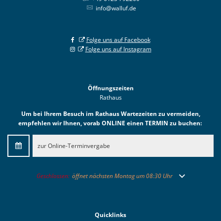
info@walluf.de
Folge uns auf Facebook
Folge uns auf Instagram
Öffnungszeiten
Rathaus
Um bei Ihrem Besuch im Rathaus Wartezeiten zu vermeiden,
empfehlen wir Ihnen, vorab ONLINE einen TERMIN zu buchen:
zur Online-Terminvergabe
Klicken, um weitere Öffnungs- oder Schließzeiten auszublenden
Geschlossen:
öffnet nächsten Montag um 08:30 Uhr
Quicklinks