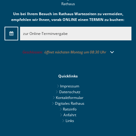
Rathaus
Um bei Ihrem Besuch im Rathaus Wartezeiten zu vermeiden,
empfehlen wir Ihnen, vorab ONLINE einen TERMIN zu buchen:
zur Online-Terminvergabe
Klicken, um weitere Öffnungs- oder Schließzeiten auszublenden
Geschlossen:
öffnet nächsten Montag um 08:30 Uhr
Quicklinks
Impressum
Datenschutz
Kontaktformular
Digitales Rathaus
Ratsinfo
Anfahrt
Links