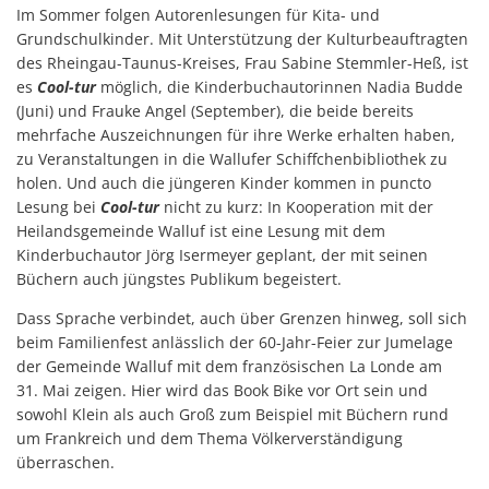
Im Sommer folgen Autorenlesungen für Kita- und
Grundschulkinder. Mit Unterstützung der Kulturbeauftragten
des Rheingau-Taunus-Kreises, Frau Sabine Stemmler-Heß, ist
es
Cool-tur
möglich, die Kinderbuchautorinnen Nadia Budde
(Juni) und Frauke Angel (September), die beide bereits
mehrfache Auszeichnungen für ihre Werke erhalten haben,
zu Veranstaltungen in die Wallufer Schiffchenbibliothek zu
holen. Und auch die jüngeren Kinder kommen in puncto
Lesung bei
Cool-tur
nicht zu kurz: In Kooperation mit der
Heilandsgemeinde Walluf ist eine Lesung mit dem
Kinderbuchautor Jörg Isermeyer geplant, der mit seinen
Büchern auch jüngstes Publikum begeistert.
Dass Sprache verbindet, auch über Grenzen hinweg, soll sich
beim Familienfest anlässlich der 60-Jahr-Feier zur Jumelage
der Gemeinde Walluf mit dem französischen La Londe am
31. Mai zeigen. Hier wird das Book Bike vor Ort sein und
sowohl Klein als auch Groß zum Beispiel mit Büchern rund
um Frankreich und dem Thema Völkerverständigung
überraschen.