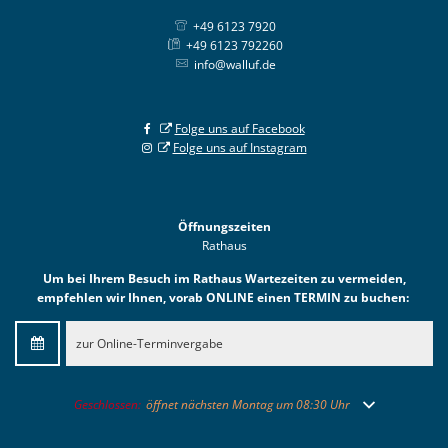
+49 6123 7920
+49 6123 792260
info@walluf.de
Folge uns auf Facebook
Folge uns auf Instagram
Öffnungszeiten
Rathaus
Um bei Ihrem Besuch im Rathaus Wartezeiten zu vermeiden,
empfehlen wir Ihnen, vorab ONLINE einen TERMIN zu buchen:
zur Online-Terminvergabe
Klicken, um weitere Öffnungs- oder Schließzeiten auszublenden
Geschlossen:
öffnet nächsten Montag um 08:30 Uhr