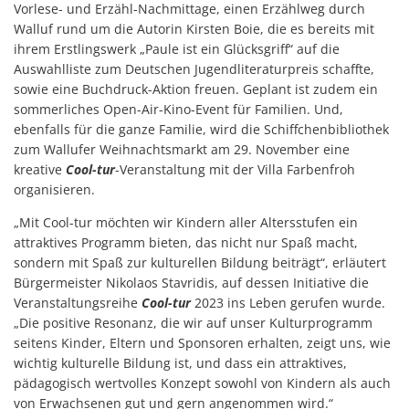
Vorlese- und Erzähl-Nachmittage, einen Erzählweg durch
Walluf rund um die Autorin Kirsten Boie, die es bereits mit
ihrem Erstlingswerk „Paule ist ein Glücksgriff“ auf die
Auswahlliste zum Deutschen Jugendliteraturpreis schaffte,
sowie eine Buchdruck-Aktion freuen. Geplant ist zudem ein
sommerliches Open-Air-Kino-Event für Familien. Und,
ebenfalls für die ganze Familie, wird die Schiffchenbibliothek
zum Wallufer Weihnachtsmarkt am 29. November eine
kreative
Cool-tur
-Veranstaltung mit der Villa Farbenfroh
organisieren.
„Mit Cool-tur möchten wir Kindern aller Altersstufen ein
attraktives Programm bieten, das nicht nur Spaß macht,
sondern mit Spaß zur kulturellen Bildung beiträgt“, erläutert
Bürgermeister Nikolaos Stavridis, auf dessen Initiative die
Veranstaltungsreihe
Cool-tur
2023 ins Leben gerufen wurde.
„Die positive Resonanz, die wir auf unser Kulturprogramm
seitens Kinder, Eltern und Sponsoren erhalten, zeigt uns, wie
wichtig kulturelle Bildung ist, und dass ein attraktives,
pädagogisch wertvolles Konzept sowohl von Kindern als auch
von Erwachsenen gut und gern angenommen wird.“