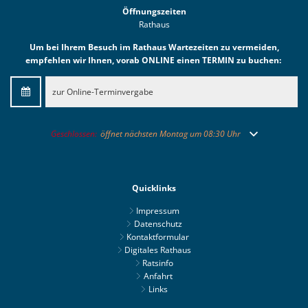
Öffnungszeiten
Rathaus
Um bei Ihrem Besuch im Rathaus Wartezeiten zu vermeiden,
empfehlen wir Ihnen, vorab ONLINE einen TERMIN zu buchen:
zur Online-Terminvergabe
Klicken, um weitere Öffnungs- oder Schließzeiten auszublenden
Geschlossen:
öffnet nächsten Montag um 08:30 Uhr
Quicklinks
Impressum
Datenschutz
Kontaktformular
Digitales Rathaus
Ratsinfo
Anfahrt
Links