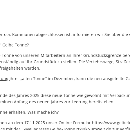
er o.a. Kommunen abgeschlossen ist, informieren wir Sie über die 
e“ Gelbe Tonne?
 Tonne von unseren Mitarbeitern an Ihrer Grundstücksgrenze berei
igenständig auf Ihr Grundstück zu stellen. Die Verkehrswege, Straß
t freigehalten werden.
erung
ihrer „alten Tonne“ im Dezember, kann die neu ausgeteilte G
Ende des Jahres 2025 diese neue Tonne wie gewohnt mit Verpackun
minen Anfang des neuen Jahres zur Leerung bereitstellen.
onne erhalten. Was mache ich?
Ihnen ab dem 17.11.2025 unser Online-Formular https://www.gelbet
ce mit der E-Mailadresse Gelbe-Tonne.rtk@kr-umwelt.de zur Verf