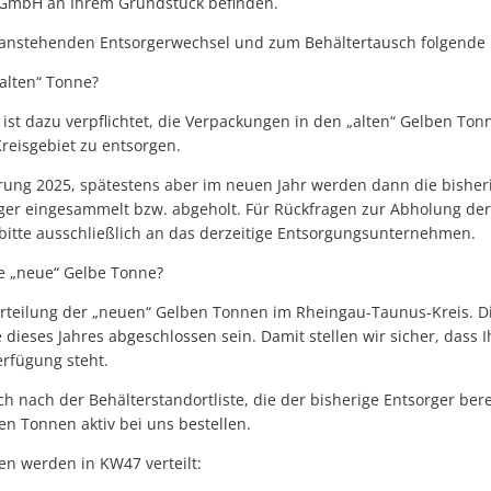
GmbH an Ihrem Grundstück befinden.
 anstehenden Entsorgerwechsel und zum Behältertausch folgende
„alten“ Tonne?
 ist dazu verpflichtet, die Verpackungen in den „alten“ Gelben Tonn
reisgebiet zu entsorgen.
erung 2025, spätestens aber im neuen Jahr werden dann die bishe
er eingesammelt bzw. abgeholt. Für Rückfragen zur Abholung der
bitte ausschließlich an das derzeitige Entsorgungsunternehmen.
 „neue“ Gelbe Tonne?
rteilung der „neuen“ Gelben Tonnen im Rheingau-Taunus-Kreis. Di
e dieses Jahres abgeschlossen sein. Damit stellen wir sicher, dass
erfügung steht.
ich nach der Behälterstandortliste, die der bisherige Entsorger berei
n Tonnen aktiv bei uns bestellen.
 werden in KW47 verteilt: