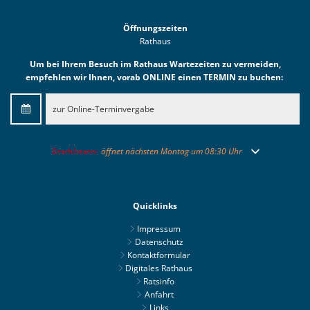
Öffnungszeiten
Rathaus
Um bei Ihrem Besuch im Rathaus Wartezeiten zu vermeiden,
empfehlen wir Ihnen, vorab ONLINE einen TERMIN zu buchen:
zur Online-Terminvergabe
Klicken, um weitere Öffnungs- oder Schließzeiten auszublenden
Geschlossen:
öffnet nächsten Montag um 08:30 Uhr
Quicklinks
Impressum
Datenschutz
Kontaktformular
Digitales Rathaus
Ratsinfo
Anfahrt
Links