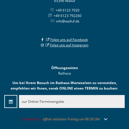
65396 Walluf
+49 6123 7920
+49 6123 792260
info@walluf.de
Folge uns auf Facebook
Folge uns auf Instagram
Öffnungszeiten
Rathaus
Um bei Ihrem Besuch im Rathaus Wartezeiten zu vermeiden,
empfehlen wir Ihnen, vorab ONLINE einen TERMIN zu buchen:
zur Online-Terminvergabe
Klicken, um weitere Öffnungs- oder Schließzeiten auszublenden
Geschlossen:
öffnet nächsten Freitag um 08:30 Uhr