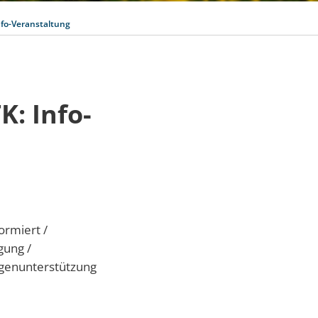
Info-Veranstaltung
K: Info-
ormiert /
gung /
igenunterstützung