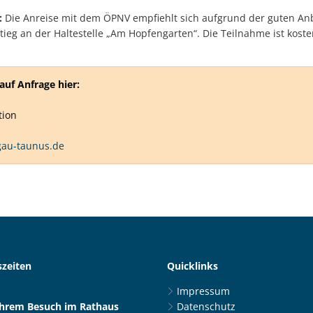
:
Die Anreise mit dem ÖPNV empfiehlt sich aufgrund der guten An
tieg an der Haltestelle „Am Hopfengarten“. Die Teilnahme ist kost
uf Anfrage hier:
tion
gau-taunus.de
zeiten
Quicklinks
Impressum
Ihrem Besuch im Rathaus
Datenschutz