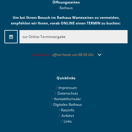
Öffnungszeiten
Rathaus
Um bei Ihrem Besuch im Rathaus Wartezeiten zu vermeiden,
empfehlen wir Ihnen, vorab ONLINE einen TERMIN zu buchen:
zur Online-Terminvergabe
Klicken, um weitere Öffnungs- oder Schließzeiten auszublend
Geschlossen:
öffnet heute um 08:30 Uhr
Quicklinks
Impressum
Datenschutz
Kontaktformular
Digitales Rathaus
Ratsinfo
Anfahrt
Links