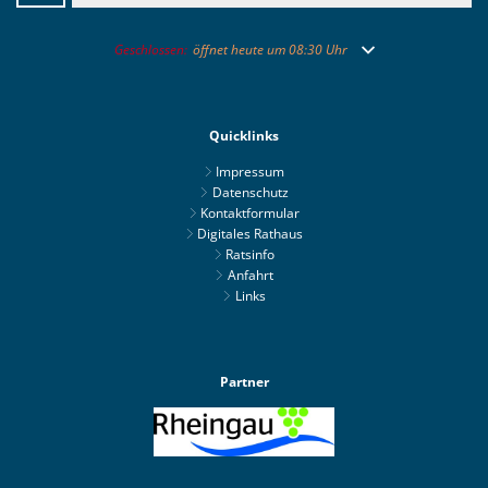
Klicken, um weitere Öffnungs- oder Schließzeiten auszublend
Geschlossen:
öffnet heute um 08:30 Uhr
Quicklinks
Impressum
Datenschutz
Kontaktformular
Digitales Rathaus
Ratsinfo
Anfahrt
Links
Partner