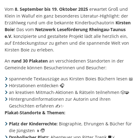
Vom
8. September bis 19. Oktober 2025
erwartet Groß und
Klein in Walluf ein ganz besonderes Literatur-Highlight: der
Erzählweg rund um die bekannte Kinderbuchautorin
Kirsten
Boie
! Das vom
Netzwerk Leseförderung Rheingau-Taunus
e.V.
konzipierte und gestaltete Projekt lädt alle herzlich ein,
auf Entdeckungstour zu gehen und die spannende Welt von
Kirsten Boie zu erleben.
An
rund 30 Plakaten
an verschiedenen Standorten in der
Gemeinde können Besucherinnen und Besucher:
spannende Textauszüge aus Kirsten Boies Büchern lesen 📖
Hörstationen entdecken 🎧
an kreativen Mitmach-Aktionen & Rätseln teilnehmen 🎲🧩
Hintergrundinformationen zur Autorin und ihren
Geschichten erfahren ✍️✨
Plakat-Standorte & Themen:
Platz der Kinderrechte:
Biographie, Ehrungen & Bücher für
die Jüngsten 👧🧒
Drobollacher Platz:
Abenteuer von Ritter Trenk 🛡️⚔️