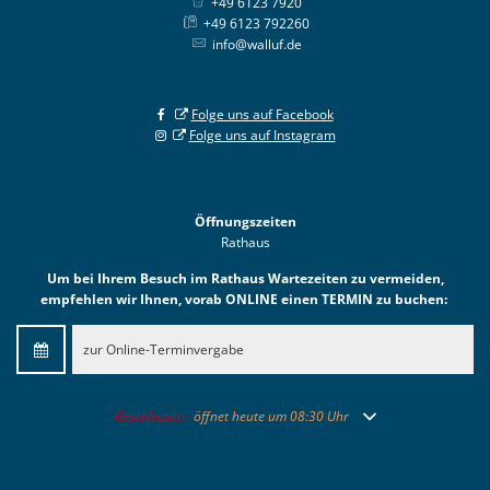
+49 6123 7920
+49 6123 792260
info@walluf.de
Folge uns auf Facebook
Folge uns auf Instagram
Öffnungszeiten
Rathaus
Um bei Ihrem Besuch im Rathaus Wartezeiten zu vermeiden,
empfehlen wir Ihnen, vorab ONLINE einen TERMIN zu buchen:
zur Online-Terminvergabe
Klicken, um weitere Öffnungs- oder Schließzeiten auszublend
Geschlossen:
öffnet heute um 08:30 Uhr