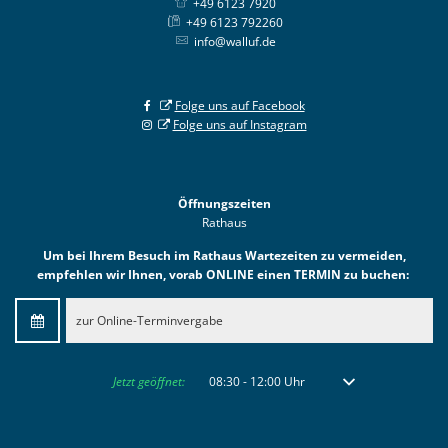
+49 6123 7920
+49 6123 792260
info@walluf.de
Folge uns auf Facebook
Folge uns auf Instagram
Öffnungszeiten
Rathaus
Um bei Ihrem Besuch im Rathaus Wartezeiten zu vermeiden,
empfehlen wir Ihnen, vorab ONLINE einen TERMIN zu buchen:
zur Online-Terminvergabe
Klicken, um weitere Öffnungs- oder Schließzeiten auszublenden
Jetzt geöffnet:
08:30
-
12:00
Uhr
Von 08:30 bis 12:00 