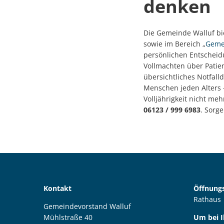
denken
Die Gemeinde Walluf bie
sowie im Bereich „
Geme
persönlichen Entscheid
Vollmachten über Pati
übersichtliches Notfalld
Menschen jeden Alters –
Volljährigkeit nicht me
06123 / 999 6983
. Sorge
Kontakt
Öffnungs
Rathaus
Gemeindevorstand Walluf
Mühlstraße 40
Um bei 