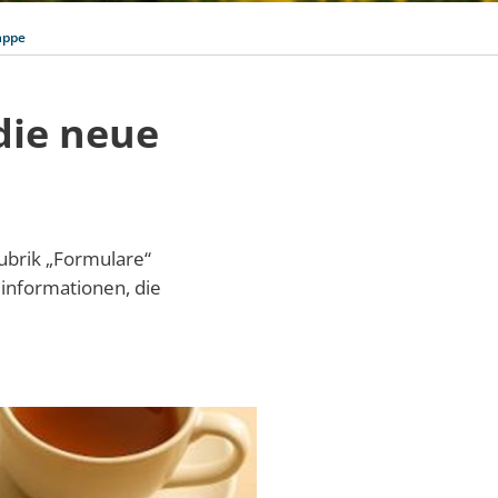
appe
die neue
Rubrik „Formulare“
linformationen, die