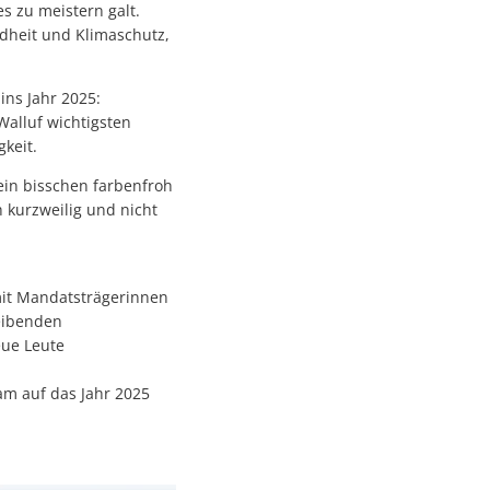
es zu meistern galt.
ndheit und Klimaschutz,
ins Jahr 2025:
alluf wichtigsten
gkeit.
ein bisschen farbenfroh
h kurzweilig und nicht
mit Mandatsträgerinnen
eibenden
eue Leute
am auf das Jahr 2025