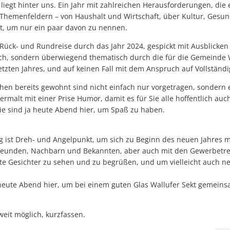
 liegt hinter uns. Ein Jahr mit zahlreichen Herausforderungen, die 
en Themenfeldern – von Haushalt und Wirtschaft, über Kultur, Gesu
it, um nur ein paar davon zu nennen.
 Rück- und Rundreise durch das Jahr 2024, gespickt mit Ausblicken 
ch, sondern überwiegend thematisch durch die für die Gemeinde W
etzten Jahres, und auf keinen Fall mit dem Anspruch auf Vollständi
hen bereits gewohnt sind nicht einfach nur vorgetragen, sondern 
ermalt mit einer Prise Humor, damit es für Sie alle hoffentlich auc
ie sind ja heute Abend hier, um Spaß zu haben.
 ist Dreh- und Angelpunkt, um sich zu Beginn des neuen Jahres 
reunden, Nachbarn und Bekannten, aber auch mit den Gewerbetr
e Gesichter zu sehen und zu begrüßen, und um vielleicht auch n
 heute Abend hier, um bei einem guten Glas Wallufer Sekt gemeins
weit möglich, kurzfassen.