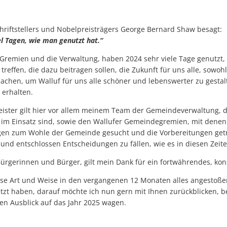
Schriftstellers und Nobelpreisträgers George Bernard Shaw besagt:
iel Tagen, wie man genutzt hat.“
 Gremien und die Verwaltung, haben 2024 sehr viele Tage genutzt,
reffen, die dazu beitragen sollen, die Zukunft für uns alle, sowohl
achen, um Walluf für uns alle schöner und lebenswerter zu gest
erhalten.
ister gilt hier vor allem meinem Team der Gemeindeverwaltung, d
ig im Einsatz sind, sowie den Wallufer Gemeindegremien, mit dene
gen zum Wohle der Gemeinde gesucht und die Vorbereitungen get
nd entschlossen Entscheidungen zu fällen, wie es in diesen Zeite
ürgerinnen und Bürger, gilt mein Dank für ein fortwährendes, kon
iese Art und Weise in den vergangenen 12 Monaten alles angestoß
tzt haben, darauf möchte ich nun gern mit Ihnen zurückblicken, b
en Ausblick auf das Jahr 2025 wagen.