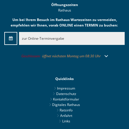
Öffnungszeiten
Rathaus
Um bei Ihrem Besuch im Rathaus Wartezeiten zu vermeiden,
empfehlen wir Ihnen, vorab ONLINE einen TERMIN zu buchen:
zur Online-Terminvergabe
Klicken, um weitere Öffnungs- oder Schließzeiten auszublenden
Geschlossen:
öffnet nächsten Montag um 08:30 Uhr
Quicklinks
Impressum
Datenschutz
Kontaktformular
Digitales Rathaus
Ratsinfo
Anfahrt
Links