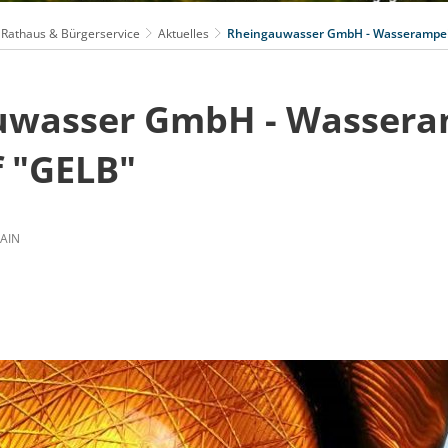
Rathaus & Bürgerservice
Aktuelles
Rheingauwasser GmbH - Wasserampel 
uwasser GmbH - Wassera
f "GELB"
AIN