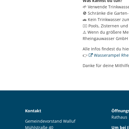
Was kannst du tun?
🌱 Verwende Trinkwasser
🚫 Schränke die Garten
🚗 Kein Trinkwasser zu
🏊‍♂️ Pools, Zisternen u
⚠️ Wenn du größere Men
Rheingauwasser GmbH
Alle Infos findest du hie
👉
Wasserampel Rhe
Danke für deine Mithil
Kontakt
Öffnungs
Rathaus
Gemeindevorstand Walluf
Mühlstraße 40
Um bei 