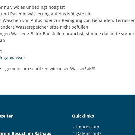
 nur, wo es unbedingt nötig ist
- und Rasenbewässerung auf das Nötigste ein
m Waschen von Autos oder zur Reinigung von Gebäuden, Terrassen
nd andere Wasserspeicher bitte nicht befüllen
gen Wasser z.B. für Baustellen brauchst, stimme das bitte vorher
 ab
r:
ingauwasser
fe – gemeinsam schützen wir unser Wasser! 🙏💙
zeiten
Quicklinks
Impressum
Ihrem Besuch im Rathaus
Datenschutz