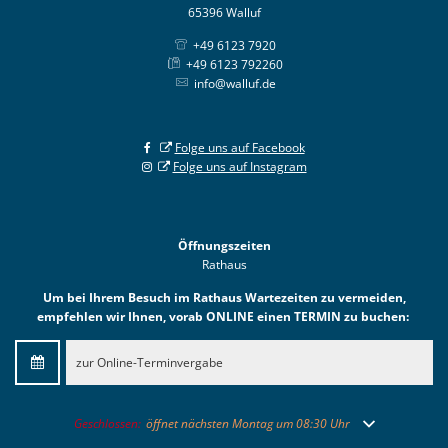
65396 Walluf
+49 6123 7920
+49 6123 792260
info@walluf.de
Folge uns auf Facebook
Folge uns auf Instagram
Öffnungszeiten
Rathaus
Um bei Ihrem Besuch im Rathaus Wartezeiten zu vermeiden,
empfehlen wir Ihnen, vorab ONLINE einen TERMIN zu buchen:
zur Online-Terminvergabe
Klicken, um weitere Öffnungs- oder Schließzeiten auszublenden
Geschlossen:
öffnet nächsten Montag um 08:30 Uhr