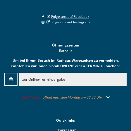
Folge uns auf Facebook
Folge uns auf Instagram
Öffnungszeiten
Rathaus
Um bei Ihrem Besuch im Rathaus Wartezeiten zu vermeiden,
empfehlen wir Ihnen, vorab ONLINE einen TERMIN zu buchen:
zur Online-Terminvergabe
Klicken, um weitere Öffnungs- oder Schließzeiten auszublenden
Geschlossen:
öffnet nächsten Montag um 08:30 Uhr
Quicklinks
Impressum