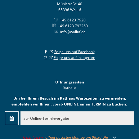
Mühlstraße 40
65396 Walluf
+49 6123 7920
+49 6123 792260
info@walluf.de
Folge uns auf Facebook
Folge uns auf Instagram
Öffnungszeiten
Rathaus
Um bei Ihrem Besuch im Rathaus Wartezeiten zu vermeiden,
empfehlen wir Ihnen, vorab ONLINE einen TERMIN zu buchen:
zur Online-Terminvergabe
Klicken, um weitere Öffnungs- oder Schließzeiten auszublenden
Geschlossen:
öffnet nächsten Montag um 08:30 Uhr