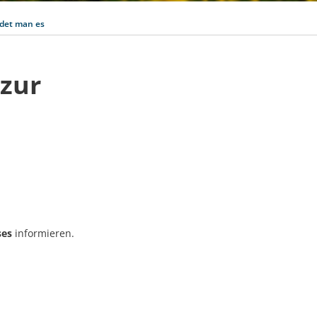
ldet man es
 zur
ses
informieren.