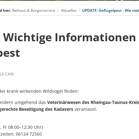
d hier:
Rathaus & Bürgerservice
Aktuelles
UPDATE: Geflügelpest - Wie me
:
Wichtige Informationen
pest
LA CAIN
der krank wirkenden Wildvogel finden:
sondern umgehend das
Veterinärwesen des Rheingau-Taunus-Krei
gerechte Beseitigung des Kadavers
veranlasst.
 Fr 08:00–12:30 Uhr)
tzeiten: 06124 72560