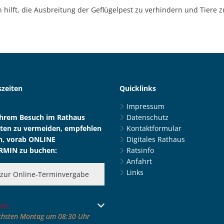
 hilft, die Ausbreitung der Geflügelpest zu verhindern und Tiere z
zeiten
Quicklinks
Impressum
Ihrem Besuch im Rathaus
Datenschutz
ten zu vermeiden, empfehlen
Kontaktformular
n, vorab ONLINE
Digitales Rathaus
RMIN zu buchen:
Ratsinfo
Anfahrt
Links
zur Online-Terminvergabe
 um weitere Öffnungs- oder Schließzeiten auszublenden
en:
ächsten Montag um 08:30 Uhr