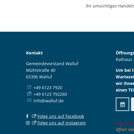
Ihr umsichtiges Handeln
Kontakt
Öffnungs
Rathaus
Gemeindevorstand Walluf
Mühlstraße 40
Um bei 
65396 Walluf
Wartezei
wir Ihne
+49 6123 7920
einen TE
+49 6123 792260
info@walluf.de
Folge uns auf Facebook
Folge uns auf Instagram
Klicken,
Geschloss
öffnet n