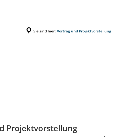
Kontakt
Impressu
ÜRGERSERVICE
Sie sind hier:
LEBEN IN WALLUF
Vortrag und Projektvorstellung
TOURISMUS
d Projektvorstellung