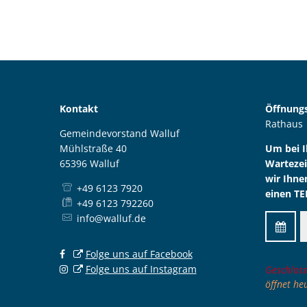
Kontakt
Öffnungs
Rathaus
Gemeindevorstand Walluf
Mühlstraße 40
Um bei 
65396 Walluf
Wartezei
wir Ihne
+49 6123 7920
einen TE
+49 6123 792260
info@walluf.de
Folge uns auf Facebook
Folge uns auf Instagram
Klicken,
Geschloss
öffnet he