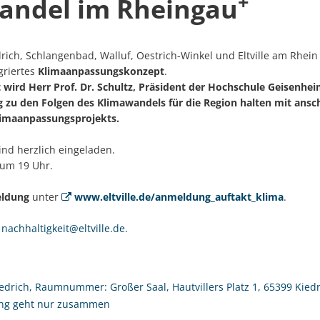
+
andel im Rheingau
ch, Schlangenbad, Walluf, Oestrich-Winkel und Eltville am Rhein 
griertes
Klimaanpassungskonzept
.
wird Herr Prof. Dr. Schultz, Präsident der Hochschule Geisenhei
g zu den Folgen des Klimawandels für die Region halten mit ansc
limaanpassungsprojekts.
sind herzlich eingeladen.
 um 19 Uhr.
ldung
unter
www.eltville.de/anmeldung_auftakt_klima
.
n
nachhaltigkeit@eltville.de
.
drich, Raumnummer: Großer Saal, Hautvillers Platz 1, 65399 Kiedr
ng geht nur zusammen