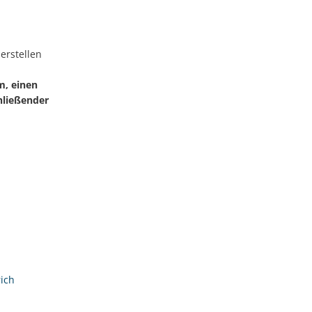
erstellen
m, einen
hließender
ich