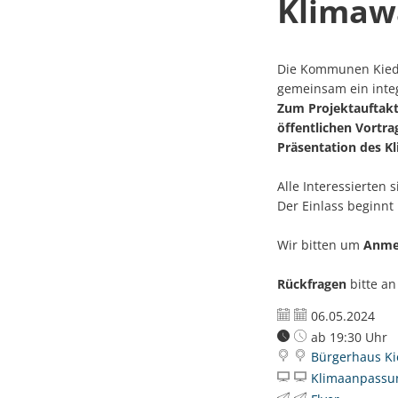
Klimaw
Die Kommunen Kiedri
gemeinsam ein inte
Zum Projektauftakt 
öffentlichen Vortra
Präsentation des K
Alle Interessierten 
Der Einlass beginnt
Wir bitten um
Anme
Rückfragen
bitte a
Datum:
06.05.2024
Uhrzeit:
ab 19:30 Uhr
Bürgerhaus Kie
Klimaanpassu