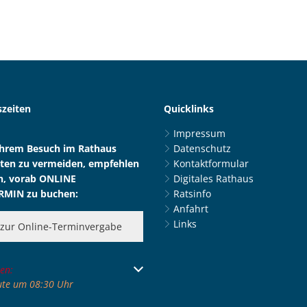
zeiten
Quicklinks
Impressum
Ihrem Besuch im Rathaus
Datenschutz
ten zu vermeiden, empfehlen
Kontaktformular
n, vorab ONLINE
Digitales Rathaus
RMIN zu buchen:
Ratsinfo
Anfahrt
Links
zur Online-Terminvergabe
 um weitere Öffnungs- oder Schließzeiten auszublenden
en:
ute um 08:30 Uhr