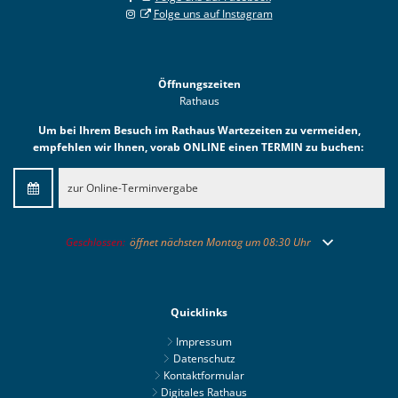
Folge uns auf Instagram
Öffnungszeiten
Rathaus
Um bei Ihrem Besuch im Rathaus Wartezeiten zu vermeiden,
empfehlen wir Ihnen, vorab ONLINE einen TERMIN zu buchen:
zur Online-Terminvergabe
Klicken, um weitere Öffnungs- oder Schließzeiten auszublenden
Geschlossen:
öffnet nächsten Montag um 08:30 Uhr
Quicklinks
Impressum
Datenschutz
Kontaktformular
Digitales Rathaus