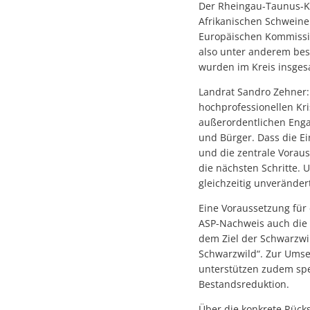
Der Rheingau-Taunus-Kre
Afrikanischen Schweinep
Europäischen Kommissio
also unter anderem bes
wurden im Kreis insges
Landrat Sandro Zehner: 
hochprofessionellen K
außerordentlichen Eng
und Bürger. Dass die Ei
und die zentrale Vorau
die nächsten Schritte. 
gleichzeitig unverände
Eine Voraussetzung für
ASP-Nachweis auch die 
dem Ziel der Schwarzwil
Schwarzwild“. Zur Ums
unterstützen zudem spe
Bestandsreduktion.
Über die konkrete Rück