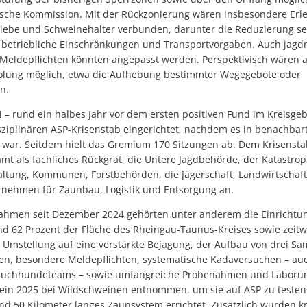
ische Kommission. Mit der Rückzonierung wären insbesondere Erle
triebe und Schweinehalter verbunden, darunter die Reduzierung s
 betriebliche Einschränkungen und Transportvorgaben. Auch jagdr
eldepflichten könnten angepasst werden. Perspektivisch wären 
lung möglich, etwa die Aufhebung bestimmter Wegegebote oder
n.
– rund ein halbes Jahr vor dem ersten positiven Fund im Kreisgebi
isziplinären ASP-Krisenstab eingerichtet, nachdem es in benachba
ar. Seitdem hielt das Gremium 170 Sitzungen ab. Dem Krisensta
mt als fachliches Rückgrat, die Untere Jagdbehörde, der Katastro
waltung, Kommunen, Forstbehörden, die Jägerschaft, Landwirtscha
rnehmen für Zaunbau, Logistik und Entsorgung an.
ahmen seit Dezember 2024 gehörten unter anderem die Einrichtun
nd 62 Prozent der Fläche des Rheingau-Taunus-Kreises sowie zeitw
 Umstellung auf eine verstärkte Bejagung, der Aufbau von drei Sa
n, besondere Meldepflichten, systematische Kadaversuchen – auch
suchhundeteams – sowie umfangreiche Probenahmen und Laborun
ein 2025 bei Wildschweinen entnommen, um sie auf ASP zu testen
d 50 Kilometer langes Zaunsystem errichtet. Zusätzlich wurden kr