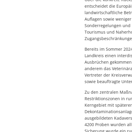
entscheidet die Europä
landwirtschaftliche Be
Auflagen sowie weniger
Sonderregelungen und M
Tourismus und Naherho
Zugangsbeschränkunge
Bereits im Sommer 2024 
Landkreis einen interd
Ausbrüchen gekommen w
anderem das Veterinära
Vertreter der Kreisver
sowie beauftragte Unte
Zu den zentralen Maßn
Restriktionszonen in ru
Kerngebiet mit späterer
Dekontaminationsanlage
ausgebildeten Kadaver
4200 Proben wurden all
Sicherung wurde ein run