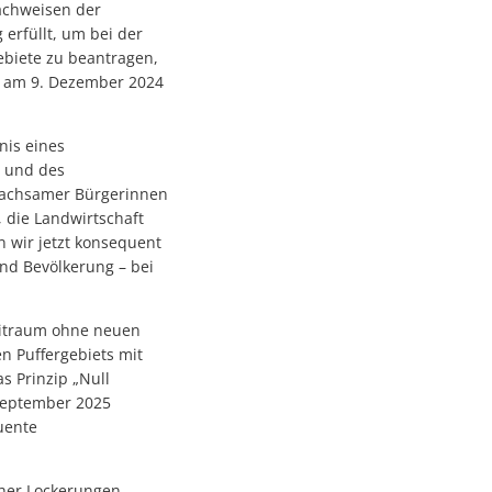
Nachweisen der
erfüllt, um bei der
biete zu beantragen,
d am 9. Dezember 2024
nis eines
 und des
wachsamer Bürgerinnen
 die Landwirtschaft
 wir jetzt konsequent
und Bevölkerung – bei
eitraum ohne neuen
n Puffergebiets mit
s Prinzip „Null
September 2025
uente
cher Lockerungen