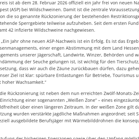
is ist ab dem 28. Februar 2026 offiziell ein Jahr frei von neuen 
est (ASP) bei Wildschweinen. Damit ist die zentrale Voraussetzung 
n die so genannte Rückzonierung der bestehenden Restriktionsge
tehende Sperrgebiete teilweise aufzuheben. Seit dem ersten Fun
amt 42 infizierte Wildschweine nachgewiesen.
„Ein Jahr ohne neuen ASP-Nachweis ist ein Erfolg. Es ist das Ergeb
risenmanagements, einer engen Abstimmung mit dem Land Hessen
agements unserer Jägerschaft, Landwirte, Winzer, Behörden und 
ndämmung der Seuche gelungen ist, ist wichtig für den Tierschutz,
ssetzung, dass wir auch die Zäune zurückbauen dürfen, dazu gehen
Unser Ziel ist klar: spürbare Entlastungen für Betriebe, Tourismus 
rt hoher Wachsamkeit.“
 die Rückzonierung ist neben dem nun erreichten Zwölf-Monats-Z
Einrichtung einer sogenannten „Weißen Zone“ – eines eingezäunte
dfreiheit über einen längeren Zeitraum. In der weißen Zone gilt da
etzung wurden verstärkte jagdliche Maßnahmen angeordnet; seit 
ziell ausgebildete Berufsjäger mit Wärmebilddrohnen die konseq
stufung der bisherigen Sperrzonen sowie über den Umfang mögli