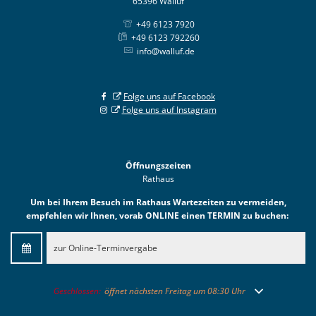
65396 Walluf
+49 6123 7920
+49 6123 792260
info@walluf.de
Folge uns auf Facebook
Folge uns auf Instagram
Öffnungszeiten
Rathaus
Um bei Ihrem Besuch im Rathaus Wartezeiten zu vermeiden,
empfehlen wir Ihnen, vorab ONLINE einen TERMIN zu buchen:
zur Online-Terminvergabe
Klicken, um weitere Öffnungs- oder Schließzeiten auszublenden
Geschlossen:
öffnet nächsten Freitag um 08:30 Uhr