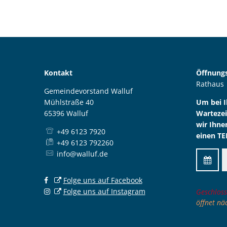
Kontakt
Öffnungs
Rathaus
Gemeindevorstand Walluf
Mühlstraße 40
Um bei 
65396 Walluf
Wartezei
wir Ihne
+49 6123 7920
einen TE
+49 6123 792260
info@walluf.de
Folge uns auf Facebook
Folge uns auf Instagram
Klicken,
Geschloss
öffnet nä