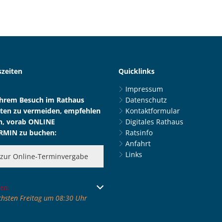
zeiten
Quicklinks
Impressum
Ihrem Besuch im Rathaus
Datenschutz
ten zu vermeiden, empfehlen
Kontaktformular
n, vorab ONLINE
Digitales Rathaus
RMIN zu buchen:
Ratsinfo
Anfahrt
Links
zur Online-Terminvergabe
 um weitere Öffnungs- oder Schließzeiten auszublenden
en:
chsten Freitag um 08:30 Uhr