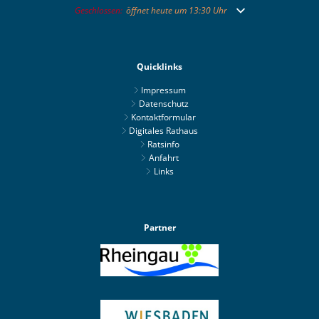
Klicken, um weitere Öffnungs- oder Schließzeiten auszublend
Geschlossen:
öffnet heute um 13:30 Uhr
Quicklinks
Impressum
Datenschutz
Kontaktformular
Digitales Rathaus
Ratsinfo
Anfahrt
Links
Partner