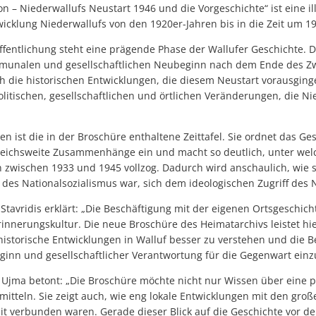
ron – Niederwallufs Neustart 1946 und die Vorgeschichte“ ist eine il
wicklung Niederwallufs von den 1920er-Jahren bis in die Zeit um 1
ffentlichung steht eine prägende Phase der Wallufer Geschichte. 
munalen und gesellschaftlichen Neubeginn nach dem Ende des Zw
 die historischen Entwicklungen, die diesem Neustart vorausginge
olitischen, gesellschaftlichen und örtlichen Veränderungen, die Nie
 ist die in der Broschüre enthaltene Zeittafel. Sie ordnet das Ge
reichsweite Zusammenhänge ein und macht so deutlich, unter we
n zwischen 1933 und 1945 vollzog. Dadurch wird anschaulich, wie 
it des Nationalsozialismus war, sich dem ideologischen Zugriff des 
tavridis erklärt: „Die Beschäftigung mit der eigenen Ortsgeschichte
nnerungskultur. Die neue Broschüre des Heimatarchivs leistet hie
i, historische Entwicklungen in Walluf besser zu verstehen und die
nn und gesellschaftlicher Verantwortung für die Gegenwart einz
 Ujma betont: „Die Broschüre möchte nicht nur Wissen über eine 
mitteln. Sie zeigt auch, wie eng lokale Entwicklungen mit den groß
it verbunden waren. Gerade dieser Blick auf die Geschichte vor d