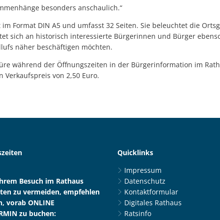
ammenhänge besonders anschaulich.“
 im Format DIN A5 und umfasst 32 Seiten. Sie beleuchtet die Orts
et sich an historisch interessierte Bürgerinnen und Bürger ebenso 
llufs näher beschäftigen möchten.
chüre während der Öffnungszeiten in der Bürgerinformation im Rat
n Verkaufspreis von 2,50 Euro.
zeiten
Quicklinks
Impressum
Ihrem Besuch im Rathaus
Datenschutz
ten zu vermeiden, empfehlen
Kontaktformular
n, vorab ONLINE
Digitales Rathaus
RMIN zu buchen:
Ratsinfo