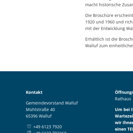
macht historische Zus
Die Broschüre erscheint
1920 und 1960 und richt
mit der Entwicklung Wa
Erhältlich ist die Bros
Walluf zum einheitliche
Kontakt
Öffnungs
Rathaus
Gemeindevorstand Walluf
Mühlstraße 40
Um bei 
65396 Walluf
Wartezei
wir Ihne
+49 6123 7920
einen TE