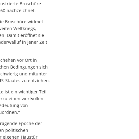
lustrierte Broschüre
960 nachzeichnet.
Die Broschüre widmet
eiten Weltkriegs,
n. Damit eröffnet sie
derwalluf in jener Zeit
schehen vor Ort in
lchen Bedingungen sich
schwierig und mitunter
NS-Staates zu entziehen.
 ist ein wichtiger Teil
rzu einen wertvollen
 Bedeutung von
uordnen.“
prägende Epoche der
en politischen
er eigenen Haustür