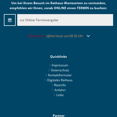
Um bei Ihrem Besuch im Rathaus Wartezeiten zu vermeiden,
empfehlen wir Ihnen, vorab ONLINE einen TERMIN zu buchen:
zur Online-Terminvergabe
Klicken, um weitere Öffnungs- oder Schließzeiten auszublend
Geschlossen:
öffnet heute um 08:30 Uhr
Quicklinks
Impressum
Datenschutz
Kontaktformular
Digitales Rathaus
Ratsinfo
Anfahrt
Links
Partner