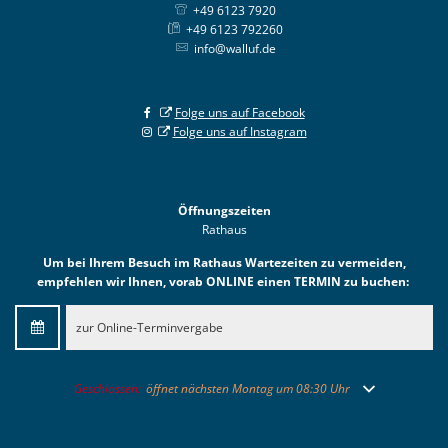
+49 6123 7920
+49 6123 792260
info@walluf.de
Folge uns auf Facebook
Folge uns auf Instagram
Öffnungszeiten
Rathaus
Um bei Ihrem Besuch im Rathaus Wartezeiten zu vermeiden,
empfehlen wir Ihnen, vorab ONLINE einen TERMIN zu buchen:
zur Online-Terminvergabe
Klicken, um weitere Öffnungs- oder Schließzeiten auszublenden
Geschlossen:
öffnet nächsten Montag um 08:30 Uhr