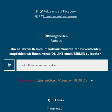
Folge uns auf Facebook
Folge uns auf Instagram
Öffnungszeiten
Rathaus
Um bei Ihrem Besuch im Rathaus Wartezeiten zu vermeiden,
empfehlen wir Ihnen, vorab ONLINE einen TERMIN zu buchen:
zur Online-Terminvergabe
Klicken, um weitere Öffnungs- oder Schließzeiten auszublenden
Geschlossen:
öffnet nächsten Montag um 08:30 Uhr
Quicklinks
Impressum