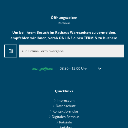
Öffnungszeiten
Rathaus
Um bei Ihrem Besuch im Rathaus Wartezeiten zu vermeiden,
empfehlen wir Ihnen, vorab ONLINE einen TERMIN zu buchen:
zur Online-Terminvergabe
Klicken, um weitere Öffnungs- oder Schließzeiten auszublenden
Jetzt geöffnet:
08:30
-
12:00
Uhr
Von 08:30 bis 12:00 
Quicklinks
Impressum
Datenschutz
Kontaktformular
Digitales Rathaus
Ratsinfo
Anfahrt