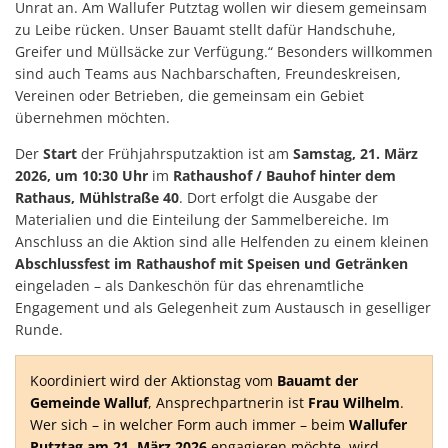
Unrat an. Am Wallufer Putztag wollen wir diesem gemeinsam
zu Leibe rücken. Unser Bauamt stellt dafür Handschuhe,
Greifer und Müllsäcke zur Verfügung.“ Besonders willkommen
sind auch Teams aus Nachbarschaften, Freundeskreisen,
Vereinen oder Betrieben, die gemeinsam ein Gebiet
übernehmen möchten.
Der
Start
der Frühjahrsputzaktion ist am
Samstag, 21. März
2026, um 10:30 Uhr
im
Rathaushof / Bauhof hinter dem
Rathaus, Mühlstraße 40
. Dort erfolgt die Ausgabe der
Materialien und die Einteilung der Sammelbereiche. Im
Anschluss an die Aktion sind alle Helfenden zu einem kleinen
Abschlussfest im Rathaushof mit Speisen und Getränken
eingeladen – als Dankeschön für das ehrenamtliche
Engagement und als Gelegenheit zum Austausch in geselliger
Runde.
Koordiniert wird der Aktionstag vom
Bauamt der
Gemeinde Walluf
, Ansprechpartnerin ist
Frau Wilhelm
.
Wer sich – in welcher Form auch immer – beim
Wallufer
Putztag am 21. März 2026
engagieren möchte, wird