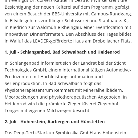
Im Weingut Dr. Corvers-Kauter in Oestrich-Winkel steht die
Besichtigung der neuen Kelterei auf dem Programm, gefolgt
von einem Besuch der EBS-University mit Campus-Rundgang.
In Eltville geht es zur Iflinger Schlosserei und Stahlbau e. K.,
in Kiedrich zur Waldmühle Rheingau, einer Eventlocation mit
innovativen Dinnerformaten. Den Abschluss des Tages bildet
in Walluf das LEADER-geförderte Haus am Drobollacher Platz.
1. Juli - Schlangenbad, Bad Schwalbach und Heidenrod
In Schlangenbad informiert sich der Landrat bei der Sticht
Technologies GmbH, einem international tätigen Automotive-
Produzenten mit Hochleistungsautomation und
Serienproduktion. In Bad Schwalbach folgt das
Physiotherapiezentrum Remmers mit Mineralheilbädern,
Moorpackungen und physiotherapeutischen Angeboten. In
Heidenrod wird die prämierte Ziegenkäserei Ziegenhof
Tönges mit eigenen Milchziegen besucht.
2. Juli - Hohenstein, Aarbergen und Hünstetten
Das Deep-Tech-Start-up Symbiosika GmbH aus Hohenstein