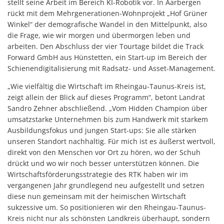
stellt seine Arbeit im Bereich KI-Robotik vor. In Aarbergen
rückt mit dem Mehrgenerationen-Wohnprojekt „Hof Grüner
Winkel“ der demografische Wandel in den Mittelpunkt, also
die Frage, wie wir morgen und übermorgen leben und
arbeiten. Den Abschluss der vier Tourtage bildet die Track
Forward GmbH aus Hünstetten, ein Start-up im Bereich der
Schienendigitalisierung mit Radsatz- und Asset-Management.
„Wie vielfältig die Wirtschaft im Rheingau-Taunus-Kreis ist,
zeigt allein der Blick auf dieses Programm“, betont Landrat
Sandro Zehner abschließend. „Vom Hidden Champion über
umsatzstarke Unternehmen bis zum Handwerk mit starkem
Ausbildungsfokus und jungen Start-ups: Sie alle stärken
unseren Standort nachhaltig. Für mich ist es äußerst wertvoll,
direkt von den Menschen vor Ort zu hören, wo der Schuh
drückt und wo wir noch besser unterstützen können. Die
Wirtschaftsförderungsstrategie des RTK haben wir im
vergangenen Jahr grundlegend neu aufgestellt und setzen
diese nun gemeinsam mit der heimischen Wirtschaft
sukzessive um. So positionieren wir den Rheingau-Taunus-
Kreis nicht nur als schönsten Landkreis überhaupt, sondern